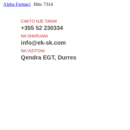
Alpha Farmaci
Hits: 7314
CAKTO NJE TAKIM
+355 52 230334
NA SHKRUANI
info@ek-sk.com
NA VIZITONI
Qendra EGT, Durres
Te rejat e fundit
Draft - Udhezimi i Procedurave Tatimore
Projektligji - Procedurat tatimore
Ndryshime: Sigurimet shoqerore dhe shendetsore
Shtyhet - Amnistia Fiskale
Bloomberg View: Sorry, Europe, the Crisis Isn't Over
Sherbime
Individet