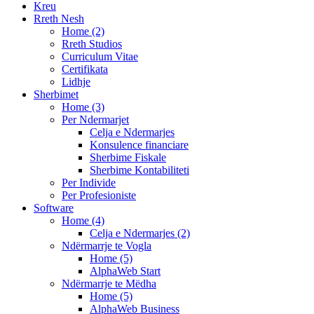
Kreu
Rreth Nesh
Home (2)
Rreth Studios
Curriculum Vitae
Certifikata
Lidhje
Sherbimet
Home (3)
Per Ndermarjet
Celja e Ndermarjes
Konsulence financiare
Sherbime Fiskale
Sherbime Kontabiliteti
Per Individe
Per Profesioniste
Software
Home (4)
Celja e Ndermarjes (2)
Ndërmarrje te Vogla
Home (5)
AlphaWeb Start
Ndërmarrje te Mëdha
Home (5)
AlphaWeb Business