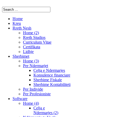
Home
Kreu
Rreth Nesh
Home (2)
Rreth Studios
Curriculum Vitae
Certifikata
Lidhje
Sherbimet
Home (3)
Per Ndermarjet
Celja e Ndermarjes
Konsulence financiare
Sherbime Fiskale
Sherbime Kontabiliteti
Per Individe
Per Profesioniste
Software
Home (4)
Celja e
Ndermarjes (2)