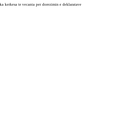
 ka kerkesa te vecanta per dorezimin e deklaratave
ences dhe detajimit te nevojave tuaja.