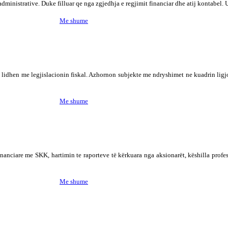
dministrative. Duke filluar qe nga zgjedhja e regjimit financiar dhe atij kontabel. U
Me shume
 lidhen me legjislacionin fiskal. Azhornon subjekte me ndryshimet ne kuadrin ligjor
Me shume
financiare me SKK, hartimin te raporteve të kërkuara nga aksionarët, këshilla profe
Me shume