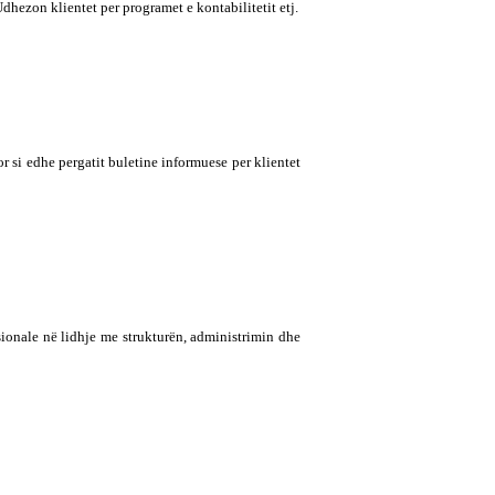
dhezon klientet per programet e kontabilitetit etj.
 si edhe pergatit buletine informuese per klientet
sionale në lidhje me strukturën, administrimin dhe