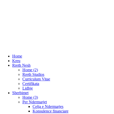
Dorezimi i Pasqyrave Financiare per Vitin 2022
DIVA 2021, 30 Prilli Afati i fundit i pagesës së Tatimit mbi të 
Kontakte
Adresa:
Qendra EGT Lagja: 3; Rruga: G.Durrsaku.
Durres, Albania 2001
Telefon:
+355 52 230334
E-mail:
info@ek-sk.com
Home
Kreu
Rreth Nesh
Home (2)
Rreth Studios
Curriculum Vitae
Certifikata
Lidhje
Sherbimet
Home (3)
Per Ndermarjet
Celja e Ndermarjes
Konsulence financiare