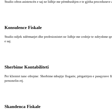
Studio ofron asistencën e saj ne lidhje me përmbushjen e te gjitha procedurave a
Konsulence Fiskale
Studio ndjek ndërmarjet dhe profesionistet ne lidhje me ceshtje te ndryshme qe
e saj.
Sherbime Kontabiliteti
Per klientet tane ofrojme: Sherbime mbajtje llogarie, përgatitjen e pasqyrave 
personelin etj.
Skandenca Fiskale