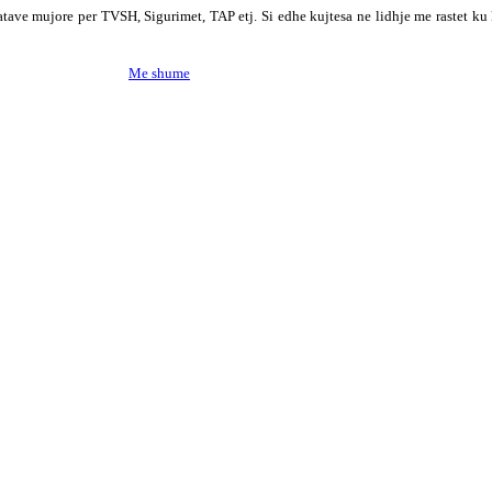
atave mujore per TVSH, Sigurimet, TAP etj. Si edhe kujtesa ne lidhje me rastet ku
Me shume
! Ne ju ndihmojme qe ju te zgjidhni programin e duhur, nepermjet konsul