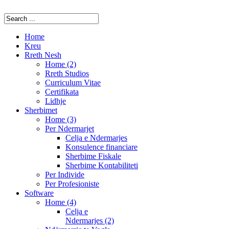
Home
Kreu
Rreth Nesh
Home (2)
Rreth Studios
Curriculum Vitae
Certifikata
Lidhje
Sherbimet
Home (3)
Per Ndermarjet
Celja e Ndermarjes
Konsulence financiare
Sherbime Fiskale
Sherbime Kontabiliteti
Per Individe
Per Profesioniste
Software
Home (4)
Celja e
Ndermarjes (2)