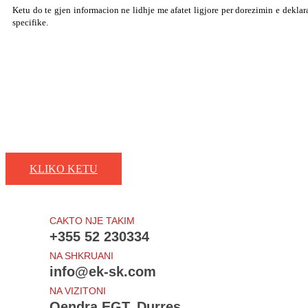
Ketu do te gjen informacion ne lidhje me afatet ligjore per dorezimin e deklar
specifike.
Zgjidhni programin financiar te pershtatshem per biznesin tuaj!
Zgjidhni programin financiar te pershtatshem per biznesin tuaj
KLIKO KETU
CAKTO NJE TAKIM
+355 52 230334
NA SHKRUANI
info@ek-sk.com
NA VIZITONI
Qendra EGT, Durres