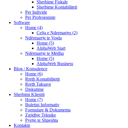
Sherbime Fiskale
Sherbime Kontabiliteti
Per Individe
Per Profesioniste
Software
Home (4)
Celja e Ndermarjes (2)
Ndërmarrje te Vogla
Home (5)
AlphaWeb Start
Ndërmarrje te Mëdha
Home (5)
AlphaWeb Business
Blog / Konsulence
Home (6)
Rreth Kontabilitetit
Rreth Taksave
Diskutime
Sherbimi Klientit
Home (7)
Buletini Informativ
Formulare & Dokumenta
Zgjidhje Teknike
Pyetje te Shpeshta
Kontakte