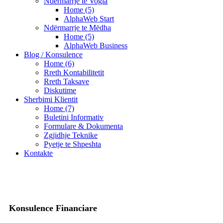
Ndërmarrje te Vogla
Home (5)
AlphaWeb Start
Ndërmarrje te Mëdha
Home (5)
AlphaWeb Business
Blog / Konsulence
Home (6)
Rreth Kontabilitetit
Rreth Taksave
Diskutime
Sherbimi Klientit
Home (7)
Buletini Informativ
Formulare & Dokumenta
Zgjidhje Teknike
Pyetje te Shpeshta
Kontakte
Konsulence Financiare