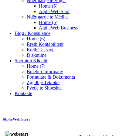
Ndërmarrje te Vogla
Home (5)
AlphaWeb Start
Ndërmarrje te Mëdha
Home (5)
AlphaWeb Business
Blog / Konsulence
Home (6)
Rreth Kontabilitetit
Rreth Taksave
Diskutime
Sherbimi Klientit
Home (7)
Buletini Informativ
Formulare & Dokumenta
Zgjidhje Teknike
Pyetje te Shpeshta
Kontakte
AlphaWeb Start