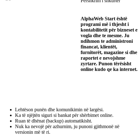
Përshkrim i shkurtër
AlphaWeb Start është
programi më i thjesht i
kontabilitetit për bizneset e
vogla dhe te mesme. Ju
ndihmon te administroni
financat, klientët,
furnitorët, magazine si dhe
raportet e nevojshme
zyrtare. Punon tërësisht
online kudo qe ka internet.
Lehtëson punën dhe komunikimin në largësi.
Ka të njëjtën siguri si bankat për shërbimet online.
Ruan të dhënat (backup) automatikisht.
Nuk ka nevojë për azhurnim, ju punoni gjithmonë në
versionin më të ri.