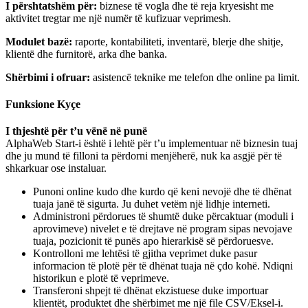
I përshtatshëm për:
biznese të vogla dhe të reja kryesisht me
aktivitet tregtar me një numër të kufizuar veprimesh.
Modulet bazë:
raporte, kontabiliteti, inventarë, blerje dhe shitje,
klientë dhe furnitorë, arka dhe banka.
Shërbimi i ofruar:
asistencë teknike me telefon dhe online pa limit.
Funksione Kyçe
I thjeshtë për t’u vënë në punë
AlphaWeb Start-i është i lehtë për t’u implementuar në biznesin tuaj
dhe ju mund të filloni ta përdorni menjëherë, nuk ka asgjë për të
shkarkuar ose instaluar.
Punoni online kudo dhe kurdo që keni nevojë dhe të dhënat
tuaja janë të sigurta. Ju duhet vetëm një lidhje interneti.
Administroni përdorues të shumtë duke përcaktuar (moduli i
aprovimeve) nivelet e të drejtave në program sipas nevojave
tuaja, pozicionit të punës apo hierarkisë së përdoruesve.
Kontrolloni me lehtësi të gjitha veprimet duke pasur
informacion të plotë për të dhënat tuaja në çdo kohë. Ndiqni
historikun e plotë të veprimeve.
Transferoni shpejt të dhënat ekzistuese duke importuar
klientët, produktet dhe shërbimet me një file CSV/Eksel-i.