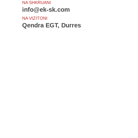
NA SHKRUANI
info@ek-sk.com
NA VIZITONI
Qendra EGT, Durres
Te rejat e fundit
Draft - Udhezimi i Procedurave Tatimore
Projektligji - Procedurat tatimore
Ndryshime: Sigurimet shoqerore dhe shendetsore
Shtyhet - Amnistia Fiskale
Bloomberg View: Sorry, Europe, the Crisis Isn't Over
Sherbime
Individet
Profesionistet
Sherbime Kontabiliteti
Sherbime Fiskale
Konsulence financiare
Njoftime