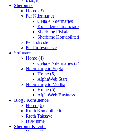
Lidhje
Sherbimet
Home (3)
Per Ndermarjet
Celja e Ndermarjes
Konsulence financiare
Sherbime Fiskale
Sherbime Kontabiliteti
Per Individe
Per Profesioniste
Software
Home (4)
Celja e Ndermarjes (2)
Ndërmarrje te Vogla
Home (5)
AlphaWeb Start
Ndërmarrje te Mëdha
Home (5)
AlphaWeb Business
Blog / Konsulence
Home (6)
Rreth Kontabilitetit
Rreth Taksave
Diskutime
Sherbimi Klientit