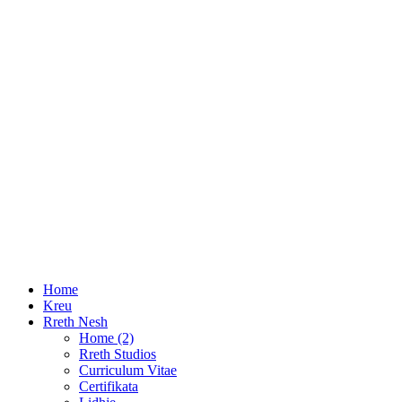
Menaxhim projektesh dhe krijim biznesi
Udhëzimi i Ligjit Për tatimin mbi të ardhurat
Ligji 29/2023 Per Tatimin Mbi të Ardhurat
Dorezimi i Pasqyrave Financiare per Vitin 2022
DIVA 2021, 30 Prilli Afati i fundit i pagesës së Tatimit mbi të
Ardhurat
Kontakte
Adresa:
Qendra EGT Lagja: 3; Rruga: G.Durrsaku.
Durres, Albania 2001
Telefon:
+355 52 230334
E-mail:
info@ek-sk.com
Home
Kreu
Rreth Nesh
Home (2)
Rreth Studios
Curriculum Vitae
Certifikata