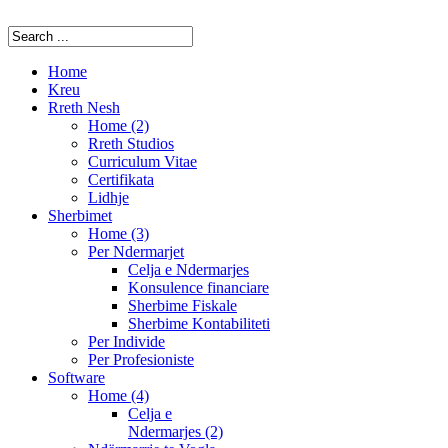
Home
Kreu
Rreth Nesh
Home (2)
Rreth Studios
Curriculum Vitae
Certifikata
Lidhje
Sherbimet
Home (3)
Per Ndermarjet
Celja e Ndermarjes
Konsulence financiare
Sherbime Fiskale
Sherbime Kontabiliteti
Per Individe
Per Profesioniste
Software
Home (4)
Celja e
Ndermarjes (2)