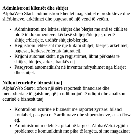
Administroni klientët dhe shitjet
AlphaWeb Start-i administron klientët tuaj, shitjet e produkteve dhe
shërbimeve, arkëtimet dhe pagesat në një vend të vetëm.
Administroni me lehtësi shitjet dhe blerjet me anë të ciklit të
plotë të dokumenteve: kërkesë shitjeje/blerjeje, ofertë
shitjeje/blerjeje, urdhër shitjeje/blerjeje.
Regjistroni lehtësisht me një klikim shitjet, blerjet, arkëtimet,
pagesat, kërkesat/ofertat/ faturat etj.
Krijoni automatikisht, nga regjistrimet, librat përkatës të
shitjes, blerjes, arkës, bankës etj.
Pasqyroni automatikisht në inventar ndryshimet nga blerjet
dhe shitjet.
Ndiqni ecurinë e biznesit tuaj
AlphaWeb Start-i ofron një sërë raportesh financiare dhe
menaxheriale të gatshme, që ju ndihmojnë të ndiqni dhe analizoni
ecurinë e biznesit tuaj.
Kontrolloni ecurinë e biznesit me raportet zyrtare: bilanci
kontabël, pasqyra e të ardhurave dhe shpenzimeve, cash flow
etj.
Administroni me lehtësi pikat në largësi. AlphaWeb-i zgjidh
problemet e komunikimit me pika të largëta, si me magazinat