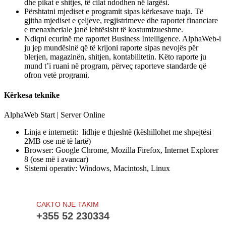
dhe pikat e shitjes, të cilat ndodhen në largësi.
Përshtatni mjediset e programit sipas kërkesave tuaja. Të
gjitha mjediset e çeljeve, regjistrimeve dhe raportet financiare
e menaxheriale janë lehtësisht të kostumizueshme.
Ndiqni ecurinë me raportet Business Intelligence. AlphaWeb-i
ju jep mundësinë që të krijoni raporte sipas nevojës për
blerjen, magazinën, shitjen, kontabilitetin. Këto raporte ju
mund t’i ruani në program, përveç raporteve standarde që
ofron vetë programi.
Kërkesa teknike
AlphaWeb Start | Server Online
Linja e internetit: lidhje e thjeshtë (këshillohet me shpejtësi
2MB ose më të lartë)
Browser: Google Chrome, Mozilla Firefox, Internet Explorer
8 (ose më i avancar)
Sistemi operativ: Windows, Macintosh, Linux
CAKTO NJE TAKIM
+355 52 230334