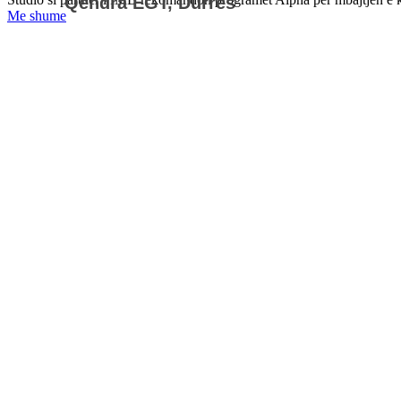
Qendra EGT, Durres
Me shume
Te rejat e fundit
Draft - Udhezimi i Procedurave Tatimore
Projektligji - Procedurat tatimore
Ndryshime: Sigurimet shoqerore dhe shendetsore
Shtyhet - Amnistia Fiskale
Bloomberg View: Sorry, Europe, the Crisis Isn't Over
Sherbime
Individet
Profesionistet
Sherbime Kontabiliteti
Sherbime Fiskale
Konsulence financiare
Njoftime
Menaxhim projektesh dhe krijim biznesi
Udhëzimi i Ligjit Për tatimin mbi të ardhurat
Ligji 29/2023 Per Tatimin Mbi të Ardhurat