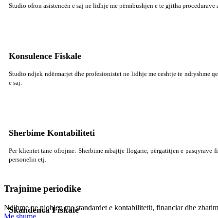
Studio ofron asistencën e saj ne lidhje me përmbushjen e te gjitha procedurave a
Konsulence Fiskale
Studio ndjek ndërmarjet dhe profesionistet ne lidhje me ceshtje te ndryshme qe
e saj.
Sherbime Kontabiliteti
Per klientet tane ofrojme: Sherbime mbajtje llogarie, përgatitjen e pasqyrave 
personelin etj.
Trajnime periodike
Ndihme ne njohjen me standardet e kontabilitetit, financiar dhe zbatimi
Skandenca Fiskale
Me shume