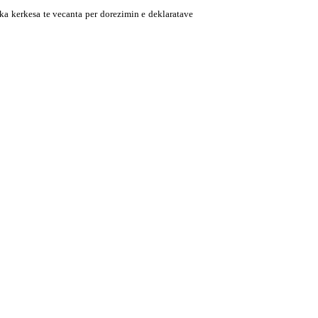
 ka kerkesa te vecanta per dorezimin e deklaratave
ences dhe detajimit te nevojave tuaja.