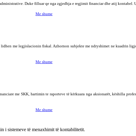
dministrative. Duke filluar qe nga zgjedhja e regjimit financiar dhe atij kontabel. U
Me shume
 lidhen me legjislacionin fiskal. Azhornon subjekte me ndryshimet ne kuadrin ligjor
Me shume
financiare me SKK, hartimin te raporteve të kërkuara nga aksionarët, këshilla profe
Me shume
n i sistemeve të menaxhimit të kontabilitetit.