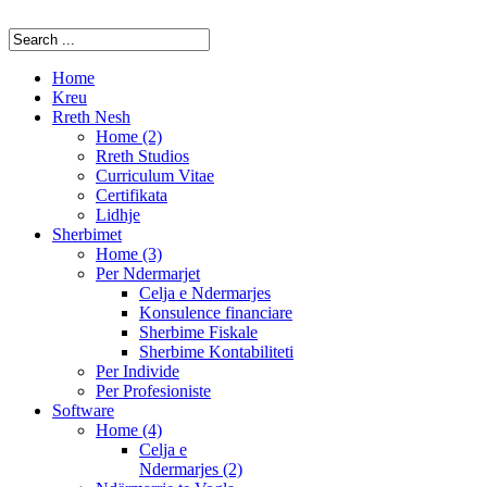
Home
Kreu
Rreth Nesh
Home (2)
Rreth Studios
Curriculum Vitae
Certifikata
Lidhje
Sherbimet
Home (3)
Per Ndermarjet
Celja e Ndermarjes
Konsulence financiare
Sherbime Fiskale
Sherbime Kontabiliteti
Per Individe
Per Profesioniste
Software
Home (4)
Celja e
Ndermarjes (2)