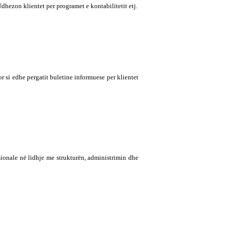
dhezon klientet per programet e kontabilitetit etj.
 si edhe pergatit buletine informuese per klientet
sionale në lidhje me strukturën, administrimin dhe