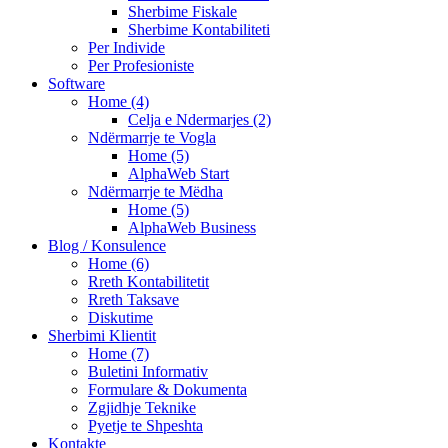
Sherbime Fiskale
Sherbime Kontabiliteti
Per Individe
Per Profesioniste
Software
Home (4)
Celja e Ndermarjes (2)
Ndërmarrje te Vogla
Home (5)
AlphaWeb Start
Ndërmarrje te Mëdha
Home (5)
AlphaWeb Business
Blog / Konsulence
Home (6)
Rreth Kontabilitetit
Rreth Taksave
Diskutime
Sherbimi Klientit
Home (7)
Buletini Informativ
Formulare & Dokumenta
Zgjidhje Teknike
Pyetje te Shpeshta
Kontakte