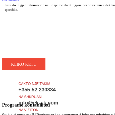
Ketu do te gjen informacion ne lidhje me afatet ligjore per dorezimin e deklar
specifike.
Zgjidhni programin financiar te pershtatshem per biznesin tuaj!
Zgjidhni programin financiar te pershtatshem per biznesin tuaj
KLIKO KETU
CAKTO NJE TAKIM
+355 52 230334
NA SHKRUANI
info@ek-sk.com
Programe kontabiliteti
NA VIZITONI
Studio si partner i IMB rekomandon programet Alpha per mbajtjen e ko