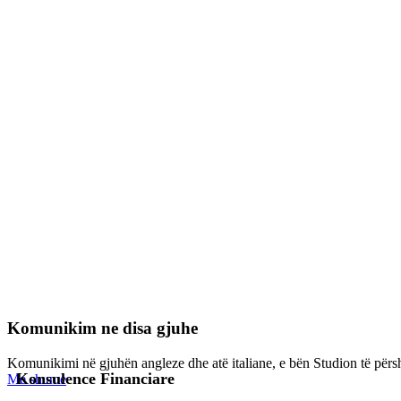
Komunikim ne disa gjuhe
Komunikimi në gjuhën angleze dhe atë italiane, e bën Studion të përsh
Konsulence Financiare
Me shume