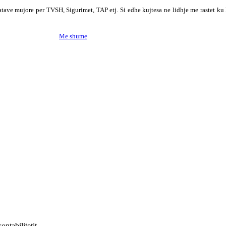
atave mujore per TVSH, Sigurimet, TAP etj. Si edhe kujtesa ne lidhje me rastet ku
Me shume
! Ne ju ndihmojme qe ju te zgjidhni programin e duhur, nepermjet konsul
ntabilitetit