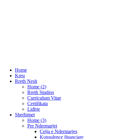
Dorezimi i Pasqyrave Financiare per Vitin 2022
DIVA 2021, 30 Prilli Afati i fundit i pagesës së Tatimit mbi të 
Kontakte
Adresa:
Qendra EGT Lagja: 3; Rruga: G.Durrsaku.
Durres, Albania 2001
Telefon:
+355 52 230334
E-mail:
info@ek-sk.com
Home
Kreu
Rreth Nesh
Home (2)
Rreth Studios
Curriculum Vitae
Certifikata
Lidhje
Sherbimet
Home (3)
Per Ndermarjet
Celja e Ndermarjes
Konsulence financiare