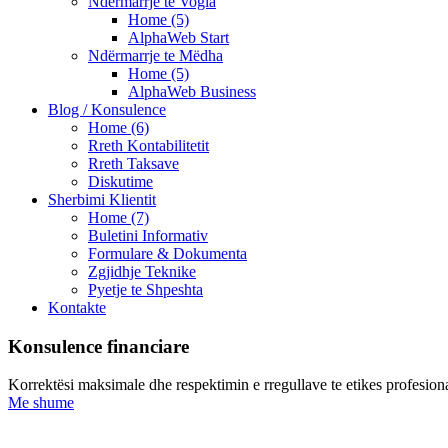
Ndërmarrje te Vogla
Home (5)
AlphaWeb Start
Ndërmarrje te Mëdha
Home (5)
AlphaWeb Business
Blog / Konsulence
Home (6)
Rreth Kontabilitetit
Rreth Taksave
Diskutime
Sherbimi Klientit
Home (7)
Buletini Informativ
Formulare & Dokumenta
Zgjidhje Teknike
Pyetje te Shpeshta
Kontakte
Konsulence financiare
Korrektësi maksimale dhe respektimin e rregullave te etikes profesionale
Me shume