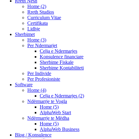
Rreth Nesh
Home (2)
Rreth Studios
Curriculum Vitae
Certifikata
Lidhje
Sherbimet
Home (3)
Per Ndermarjet
Celja e Ndermarjes
Konsulence financiare
Sherbime Fiskale
Sherbime Kontabiliteti
Per Individe
Per Profesioniste
Software
Home (4)
Celja e Ndermarjes (2)
Ndërmarrje te Vogla
Home (5)
AlphaWeb Start
Ndërmarrje te Mëdha
Home (5)
AlphaWeb Business
Blog / Konsulence