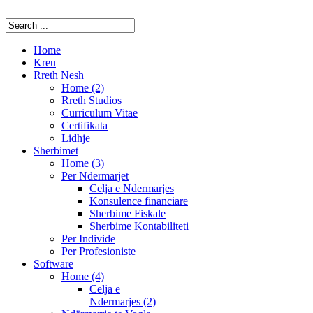
Home
Kreu
Rreth Nesh
Home (2)
Rreth Studios
Curriculum Vitae
Certifikata
Lidhje
Sherbimet
Home (3)
Per Ndermarjet
Celja e Ndermarjes
Konsulence financiare
Sherbime Fiskale
Sherbime Kontabiliteti
Per Individe
Per Profesioniste
Software
Home (4)
Celja e
Ndermarjes (2)