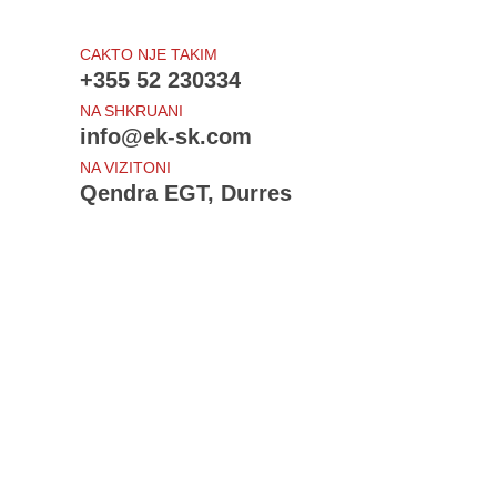
CAKTO NJE TAKIM
+355 52 230334
NA SHKRUANI
info@ek-sk.com
NA VIZITONI
Qendra EGT, Durres
Te rejat e fundit
Draft - Udhezimi i Procedurave Tatimore
Projektligji - Procedurat tatimore
Ndryshime: Sigurimet shoqerore dhe shendetsore
Shtyhet - Amnistia Fiskale
Bloomberg View: Sorry, Europe, the Crisis Isn't Over
Sherbime
Individet
Profesionistet