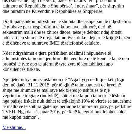
disa shtesa në ligjin në 9920, datë 19.5.2008 ‘Për procedurat
tatimore në Republikën e Shqipërisë’, i ndryshuar”, për shqyrtim
dhe miratim në Kuvendin e Republikës së Shqipërisë.
Drafti parashikon ndryshime të shumta dhe ashpërsim të ndjeshëm si
të gjobave për mospërdorim të kuponave tatimorë, deri në
sekuestrim malli dhe të xhiros ditore, nëse je debitor ndaj shtetit,
ndërsa i jep shumë të drejta tatimorëve, duke i lejuar të krijojë bazën
e të dhënave të numrave IMEI të telefonisë celulare .
Ndër ndryshimet e tjera përfshihen ndalimi i nëpunësve të
administratës tatimore qendrore dhe vendore që të kenë të kenë nën
pronësi të tyre apo të afërm të tyre zyra të kontabilitetit apo
konsulencës fiskale.
Një tjetër ndryshim sanskionon që “Nga hyrja në fuqi e këtij ligji
deri në datën 31.12.2015, për të gjithë tatimpaguesit që kryejnë
shitje me shumicë të mallrave tek blerës jo ushtrues të një
veprimtarie tregtare (individë), shitjet me kupon tatimor të lëshuar
nga pajisja fiskale nuk duhet të tejkalojnë 10% të vlerës së tatueshme
të mallrave të shitura gjatë një periudhe tatimore mujore, pa përfshirë
TVSH. Nga data 1 janar 2016, për këtë kategori nuk lejohet shitja
me kupon tatimor”.
Me shume...