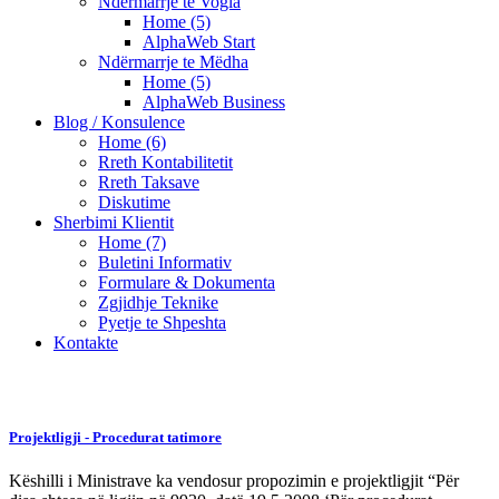
Ndërmarrje te Vogla
Home (5)
AlphaWeb Start
Ndërmarrje te Mëdha
Home (5)
AlphaWeb Business
Blog / Konsulence
Home (6)
Rreth Kontabilitetit
Rreth Taksave
Diskutime
Sherbimi Klientit
Home (7)
Buletini Informativ
Formulare & Dokumenta
Zgjidhje Teknike
Pyetje te Shpeshta
Kontakte
Projektligji - Procedurat tatimore
Këshilli i Ministrave ka vendosur propozimin e projektligjit “Për