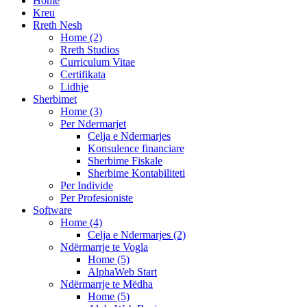
Home
Kreu
Rreth Nesh
Home (2)
Rreth Studios
Curriculum Vitae
Certifikata
Lidhje
Sherbimet
Home (3)
Per Ndermarjet
Celja e Ndermarjes
Konsulence financiare
Sherbime Fiskale
Sherbime Kontabiliteti
Per Individe
Per Profesioniste
Software
Home (4)
Celja e Ndermarjes (2)
Ndërmarrje te Vogla
Home (5)
AlphaWeb Start
Ndërmarrje te Mëdha
Home (5)