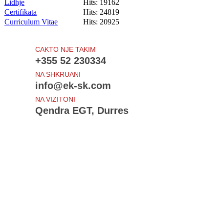
Lidhje
Hits: 19162
Certifikata
Hits: 24819
Curriculum Vitae
Hits: 20925
CAKTO NJE TAKIM
+355 52 230334
NA SHKRUANI
info@ek-sk.com
NA VIZITONI
Qendra EGT, Durres
Te rejat e fundit
Draft - Udhezimi i Procedurave Tatimore
Projektligji - Procedurat tatimore
Ndryshime: Sigurimet shoqerore dhe shendetsore
Shtyhet - Amnistia Fiskale
Bloomberg View: Sorry, Europe, the Crisis Isn't Over
Sherbime