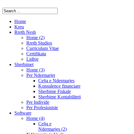
Home
Kreu
Rreth Nesh
Home (2)
Rreth Studios
Curriculum Vitae
Certifikata
Lidhje
Sherbimet
Home (3)
Per Ndermarjet
Celja e Ndermarjes
Konsulence financiare
Sherbime Fiskale
Sherbime Kontabiliteti
Per Individe
Per Profesioniste
Software
Home (4)
Celja e
Ndermarjes (2)