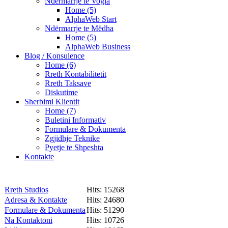
Ndërmarrje te Vogla
Home (5)
AlphaWeb Start
Ndërmarrje te Mëdha
Home (5)
AlphaWeb Business
Blog / Konsulence
Home (6)
Rreth Kontabilitetit
Rreth Taksave
Diskutime
Sherbimi Klientit
Home (7)
Buletini Informativ
Formulare & Dokumenta
Zgjidhje Teknike
Pyetje te Shpeshta
Kontakte
Rreth Studios
Hits: 15268
Adresa & Kontakte
Hits: 24680
Formulare & Dokumenta
Hits: 51290
Na Kontaktoni
Hits: 10726