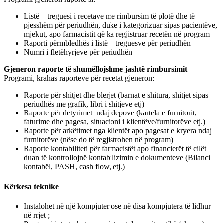
Listë – treguesi i recetave me rimbursim të plotë dhe të
pjesshëm për periudhën, duke i kategorizuar sipas pacientëve,
mjekut, apo farmacistit që ka regjistruar recetën në program
Raporti përmbledhës i listë – treguesve për periudhën
Numri i fletëhyrjeve për periudhën
Gjeneron raporte të shumëllojshme jashtë rimbursimit
Programi, krahas raporteve për recetat gjeneron:
Raporte për shitjet dhe blerjet (barnat e shitura, shitjet sipas
periudhës me grafik, libri i shitjeve etj)
Raporte për detyrimet ndaj depove (kartela e furnitorit,
faturime dhe pagesa, situacioni i klientëve/furnitorëve etj.)
Raporte për arkëtimet nga klientët apo pagesat e kryera ndaj
furnitorëve (nëse do të regjistrohen në program)
Raporte kontabiliteti për farmacistët apo financierët të cilët
duan të kontrollojnë kontabilizimin e dokumenteve (Bilanci
kontabël, PASH, cash flow, etj.)
Kërkesa teknike
Instalohet në një kompjuter ose në disa kompjutera të lidhur
në rrjet ;