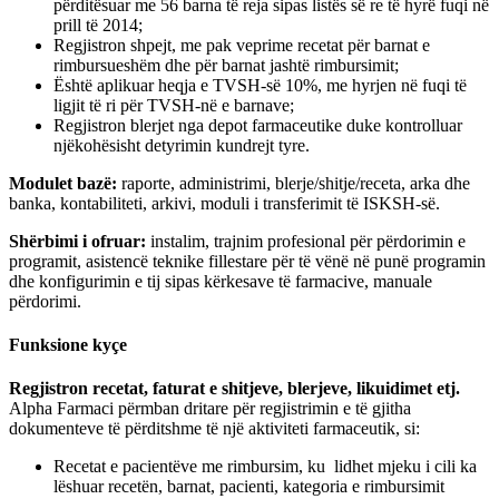
përditësuar me 56 barna të reja sipas listës së re të hyrë fuqi në
prill të 2014;
Regjistron shpejt, me pak veprime recetat për barnat e
rimbursueshëm dhe për barnat jashtë rimbursimit;
Është aplikuar heqja e TVSH-së 10%, me hyrjen në fuqi të
ligjit të ri për TVSH-në e barnave;
Regjistron blerjet nga depot farmaceutike duke kontrolluar
njëkohësisht detyrimin kundrejt tyre.
Modulet bazë:
raporte, administrimi, blerje/shitje/receta, arka dhe
banka, kontabiliteti, arkivi, moduli i transferimit të ISKSH-së.
Shërbimi i ofruar:
instalim, trajnim profesional për përdorimin e
programit, asistencë teknike fillestare për të vënë në punë programin
dhe konfigurimin e tij sipas kërkesave të farmacive, manuale
përdorimi.
Funksione kyçe
Regjistron recetat, faturat e shitjeve, blerjeve, likuidimet etj.
Alpha Farmaci përmban dritare për regjistrimin e të gjitha
dokumenteve të përditshme të një aktiviteti farmaceutik, si:
Recetat e pacientëve me rimbursim, ku lidhet mjeku i cili ka
lëshuar recetën, barnat, pacienti, kategoria e rimbursimit