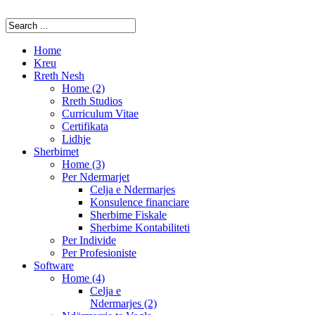
Home
Kreu
Rreth Nesh
Home (2)
Rreth Studios
Curriculum Vitae
Certifikata
Lidhje
Sherbimet
Home (3)
Per Ndermarjet
Celja e Ndermarjes
Konsulence financiare
Sherbime Fiskale
Sherbime Kontabiliteti
Per Individe
Per Profesioniste
Software
Home (4)
Celja e
Ndermarjes (2)