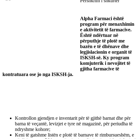
Përshkrim i shkurtër
Alpha Farmaci është
program për menaxhimin
e aktivitetit të farmacive.
Është ndërtuar në
përputhje të plotë me
bazën e të dhënave dhe
legjislacionin e organit të
ISKSH-së. Ky program
komjuterik i nevojitet të
gjitha farmacive të
kontratuara ose jo nga ISKSH-ja.
Kontrollon gjendjen e inventarit për të gjithë barnat dhe për
barna të veçantë, levizjet e tyre në magazinë, për periudha të
ndryshme kohore;
Keni të gatshme listën e plotë të barnave të rimbursueshëm, e