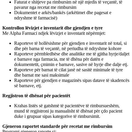
Faturat e shitjeve pa rimbursim në një mjedis të veçantë, të
pavarur nga recetat me rimbursim
Dokumentet e arkës/bankës (arkëtimet dhe pagesat e
ndryshme të farmacisë)
Kontrollon lëvizjet e inventarit dhe gjendjen e tyre
Me Alpha Farmaci ndjek lëvizjet e inventarit nëpërmjet:
Raporteve të hollësishme për gjendjen e inventarit në total, si
dhe për barna të veçantë, në periudha të ndryshme kohore
Raporteve përmbledhëse dhe analitike me të gjitha hyrje/daljet
e barnave nga farmacia, me të dhëna për datën e
dokumentetit, çmimin e barnave, sasive në hyrje dhe dalje etj.
Raporteve për barnat të cilat janë në sasitë minimale të tyre
dhe barnat me sasi maksimale
Raporteve për gjendjen e magazinës sipas datave të skadencës
së barnave, etj.
Regjistron të dhënat për pacientët
Krahas listës së gatshmë të pacientëve të rimbursueshëm,
mund të regjistroni ju manualisht të dhënat për çdo pacient
duke i grupuar sipas kategorive të rimbursimit.
Gjeneron raportet standarde për recetat me rimbursim
Programi gjeneron raporte si: