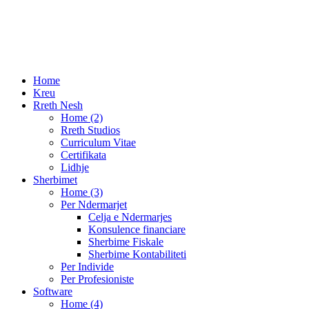
Adresa:
Qendra EGT Lagja: 3; Rruga: G.Durrsaku.
Durres, Albania 2001
Telefon:
+355 52 230334
E-mail:
info@ek-sk.com
Home
Kreu
Rreth Nesh
Home (2)
Rreth Studios
Curriculum Vitae
Certifikata
Lidhje
Sherbimet
Home (3)
Per Ndermarjet
Celja e Ndermarjes
Konsulence financiare
Sherbime Fiskale
Sherbime Kontabiliteti
Per Individe
Per Profesioniste
Software
Home (4)