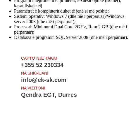
Programi integrohet me: printerat, lexuesit optikë (skaner),
kasat fiskale etj
Parametrat e kompjuterit duhet të jenë si më poshtë:
Sistemi operativ: Windows 7 (dhe më i përparuar)/Windows
server 2003 (dhe më i përparuar);
Procesori: Minimumi Dual Core 2GHz, Ram 2 GB (dhe më i
përparuar);
Databaza e programit: SQL Server 2008 (dhe më i përparuar).
CAKTO NJE TAKIM
+355 52 230334
NA SHKRUANI
info@ek-sk.com
NA VIZITONI
Qendra EGT, Durres
Te rejat e fundit
Draft - Udhezimi i Procedurave Tatimore
Projektligji - Procedurat tatimore