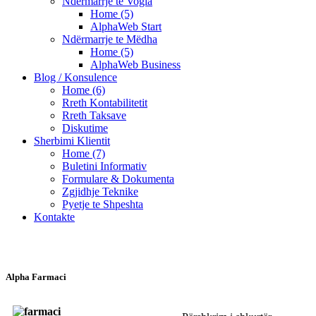
Ndërmarrje te Vogla
Home (5)
AlphaWeb Start
Ndërmarrje te Mëdha
Home (5)
AlphaWeb Business
Blog / Konsulence
Home (6)
Rreth Kontabilitetit
Rreth Taksave
Diskutime
Sherbimi Klientit
Home (7)
Buletini Informativ
Formulare & Dokumenta
Zgjidhje Teknike
Pyetje te Shpeshta
Kontakte
Alpha Farmaci