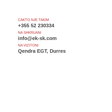
CAKTO NJE TAKIM
+355 52 230334
NA SHKRUANI
info@ek-sk.com
NA VIZITONI
Qendra EGT, Durres
Te rejat e fundit
Draft - Udhezimi i Procedurave Tatimore
Projektligji - Procedurat tatimore
Ndryshime: Sigurimet shoqerore dhe shendetsore
Shtyhet - Amnistia Fiskale
Bloomberg View: Sorry, Europe, the Crisis Isn't Over
Sherbime