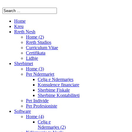
Home
Kreu
Rreth Nesh
Home (2)
Rreth Studios
Curriculum Vitae
Certifikata
Lidhje
Sherbimet
Home (3)
Per Ndermarjet
Celja e Ndermarjes
Konsulence financiare
Sherbime Fiskale
Sherbime Kontabiliteti
Per Individe
Per Profesioniste
Software
Home (4)
Celja e
Ndermarjes (2)