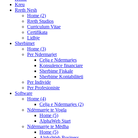
Kreu
Rreth Nesh
Home (2)
Rreth Studios
Curriculum Vitae
Certifikata
Lidhje
Sherbimet
Home (3)
Per Ndermarjet
Celja e Ndermarjes
Konsulence financiare
Sherbime Fiskale
Sherbime Kontabiliteti
Per Individe
Per Profesioniste
Software
Home (4)
Celja e Ndermarjes (2)
Ndërmarrje te Vogla
Home (5)
AlphaWeb Start
Ndërmarrje te Mëdha
Home (5)
AlphaWeb Business