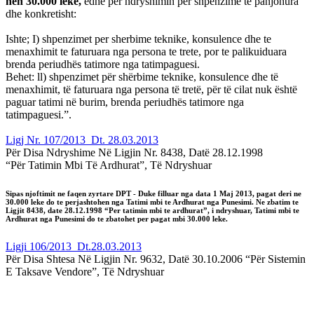
nen 30.000 leke,
edhe per ndryshimin per shpenzime te panjohura
dhe konkretisht:
Ishte; I) shpenzimet per sherbime teknike, konsulence dhe te
menaxhimit te faturuara nga persona te trete, por te palikuiduara
brenda periudhës tatimore nga tatimpaguesi.
Behet: ll) shpenzimet për shërbime teknike, konsulence dhe të
menaxhimit, të faturuara nga persona të tretë, për të cilat nuk është
paguar tatimi në burim, brenda periudhës tatimore nga
tatimpaguesi.”.
Ligj Nr. 107/2013 Dt. 28.03.2013
Për Disa Ndryshime Në Ligjin Nr. 8438, Datë 28.12.1998
“Për Tatimin Mbi Të Ardhurat”, Të Ndryshuar
Sipas njoftimit ne faqen zyrtare DPT - Duke filluar nga data 1 Maj 2013, pagat deri ne
30.000 leke do te perjashtohen nga Tatimi mbi te Ardhurat nga Punesimi. Ne zbatim te
Ligjit 8438, date 28.12.1998 “Per tatimin mbi te ardhurat”, i ndryshuar, Tatimi mbi te
Ardhurat nga Punesimi do te zbatohet per pagat mbi 30.000 leke.
Ligji 106/2013 Dt.28.03.2013
Për Disa Shtesa Në Ligjin Nr. 9632, Datë 30.10.2006 “Për Sistemin
E Taksave Vendore”, Të Ndryshuar