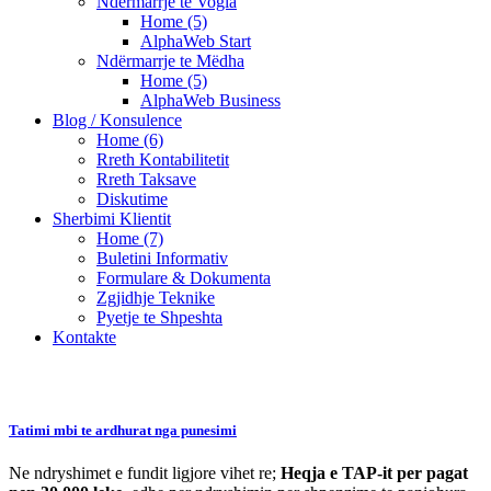
Ndërmarrje te Vogla
Home (5)
AlphaWeb Start
Ndërmarrje te Mëdha
Home (5)
AlphaWeb Business
Blog / Konsulence
Home (6)
Rreth Kontabilitetit
Rreth Taksave
Diskutime
Sherbimi Klientit
Home (7)
Buletini Informativ
Formulare & Dokumenta
Zgjidhje Teknike
Pyetje te Shpeshta
Kontakte
Tatimi mbi te ardhurat nga punesimi
Ne ndryshimet e fundit ligjore vihet re;
Heqja e TAP-it per pagat